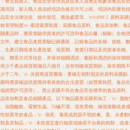
訓
：食堂負責人、食品安全管理員及從業人員應定期參加食品安
知識培訓，新入職人員須經培訓合格后方可上崗。培訓內容應包
品安全法律法規、操作規范、應急處置等。\n\n### 2. 原料采購
收管理制度\n-
索證索票制度
：采購食品原料、食品添加劑、食
相關產品時，應當查驗供貨者的許可證和食品出廠（檢驗）合格
明文件。建立食品進貨查驗記錄臺賬，記錄食品的名稱、規格、
量、生產日期或者生產批號、保質期、進貨日期以及供貨者名稱
地址、聯系方式等信息，并保存相關憑證。臺賬和憑證的保存期
不得少于產品保質期滿后六個月；沒有明確保質期的，保存期限
少于二年。\n-
供貨商資質審核
：要確定相對固定的原料采購點
采購時應當確認供貨商持有有效的合法資質（如營業執照、食品
產或經營許可證等）。禁止采購不符合食品安全標準的食品原料
品添加劑及食品相關產品。以下物品嚴禁采購和加工：\n - 腐敗
質、油脂酸敗、霉變生蟲、污穢不潔、混有異物、摻假摻雜或者
性狀異常的食品；\n - 病死、毒死或死因不明的禽、畜、水產動
類及其制品；\n - 未按規定進行檢疫或檢疫不合格的肉類，或者