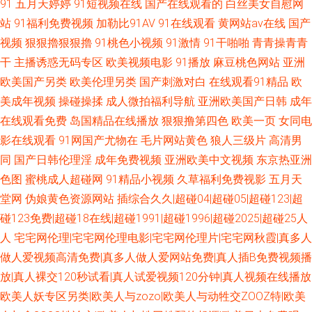
91
五月天婷婷
91短视频在线
国产在线观看的
白丝美女自慰网
站
91福利免费视频
加勒比91AV
91在线观看
黄网站av在线
国产
视频
狠狠擼狠狠擼
91桃色小视频
91激情
91干啪啪
青青操青青
干
主播诱惑无码专区
欧美视频电影
91播放
麻豆桃色网站
亚洲
欧美国产另类
欧美伦理另类
国产刺激对白
在线观看91精品
欧
美成年视频
操碰操揉
成人微拍福利导航
亚洲欧美国产日韩
成年
在线观看免费
岛国精品在线播放
狠狠撸第四色
欧美一页
女同电
影在线观看
91网国产尤物在
毛片网站黄色
狼人三级片
高清男
同
国产日韩伦理淫
成年免费视频
亚洲欧美中文视频
东京热亚洲
色图
蜜桃成人超碰网
91精品小视频
久草福利免费视影
五月天
堂网
伪娘黄色资源网站
插综合久久|超碰04|超碰05|超碰123|超
碰123免费|超碰18在线|超碰1991|超碰1996|超碰2025|超碰25人
人
宅宅网伦理|宅宅网伦理电影|宅宅网伦理片|宅宅网秋霞|真多人
做人爱视频高清免费|真多人做人爱网站免费|真人插B免费视频播
放|真人裸交120秒试看|真人试爱视频120分钟|真人视频在线播放
欧美人妖专区另类|欧美人与zozo|欧美人与动牲交ZOOZ特|欧美