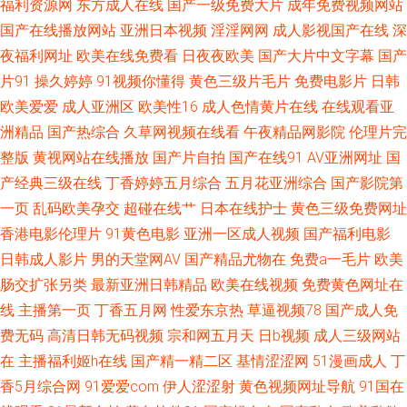
福利资源网
东方成人在线
国产一级免费大片
成年免费视频网站
黄色片网站免费 91大片在线播放 福利网址在线导航 亚洲欧洲日本无码 国产
国产在线播放网站
亚洲日本视频
淫淫网网
成人影视国产在线
深
夜福利网址
欧美在线免费看
日夜夜欧美
国产大片中文字幕
国产
网站 97色色资源 91黑人探花 欧美成人免费网址 国产成人天天干 91精品黑
片91
操久婷婷
91视频你懂得
黄色三级片毛片
免费电影片
日韩
欧美爱爱
成人亚洲区
欧美性16
成人色情黄片在线
在线观看亚
丝 久久丁香网 日韩卡一卡二卡三 影音先锋成人久 AV视颇 五月婷婷色导航
洲精品
国产热综合
久草网视频在线看
午夜精品网影院
伦理片完
www五月天色 人妻色AV 91色情软件入口 老湿无码 香蕉视频app污 成人AV
整版
黄视网站在线播放
国产片自拍
国产在线91
AV亚洲网址
国
产经典三级在线
丁香婷婷五月综合
五月花亚洲综合
国产影院第
三级传媒 男同看片 午夜诱惑网站 www含羞草av 加勒比综合色 日韩毛片网
一页
乱码欧美孕交
超碰在线艹
日本在线护士
黄色三级免费网址
香港电影伦理片
91黄色电影
亚洲一区成人视频
国产福利电影
久久丝袜足交91 97人人肏 黄色仓库网址 日韩精品色色网 91高清视频在线
日韩成人影片
男的天堂网AV
国产精品尤物在
免费a一毛片
欧美
肠交扩张另类
最新亚洲日韩精品
欧美在线视频
免费黄色网址在
国产女人3p 人妖VK 91社入口 国产成人在线免费 熟女福利资源库
线
主播第一页
丁香五月网
性爱东京热
草逼视频78
国产成人免
费无码
高清日韩无码视频
宗和网五月天
日b视频
成人三级网站
在
主播福利姬h在线
国产精一精二区
基情涩涩网
51漫画成人
丁
香5月综合网
91爱爱com
伊人涩涩射
黄色视频网址导航
91国在