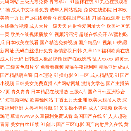
无码网站
三级无毒免费
青青草51
91丝袜在线
91九色在线观看
91插
成人中文字幕免费
成年人网站视频
免费在线影院
日本欧
美第一页
国产ts在线观看
午夜影院国产在线
91操在线观看
日韩
在线播放视频
成人大片一级天天
内射性爱网址大全
欧美社区第
一页
欧美在线视频播放
91视频污污污
超碰在线公开
AV蜜桃吃
瓜
日本欧美在线看
国产精选免费视频
国产精品91视频
69热最
新网址
无码白丝强行免费
激情影院日韩
久草123
福利欧美在线
成人片无码
日韩成人极品视频
国产在线诱惑
乱人xxxxx
超黄无
码
三级黄色图片
91免费看视频
精品午夜福利网
精品亚洲成a人
国产精品萌白酱
日本理论
91操电影
91一区
成人精品无
91国产
小视频
日韩美女免费直播
A片网站网址
激情文学色
国产主播第
37页
青久青青
日本精品在线播放
三级A片
国产日韩亚洲综合
91短视频网站
欧美骚网站
丁香五月天亚洲
欧美大粗吊人妖
深
夜福利亚洲
人兽福利导航
91叉叉操小骚逼
成人18视频
欧美大
鸡吧
草逼wwww
久草福利免费试看
岛国国产在线
91人人超碰
青青
美女白丝18禁
91肏比
国产三区电影
国产内射后入在线
黄