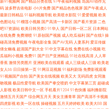
新91视频网
国产精品分类在线
97午夜福利视频
岛国AV动作无
资源站 国产成人久草 欧美干b网 午夜激情影院 五月天干逼网站1 91伪娘在线
码
波多野吉依电影
小h片免费
国产精品色色视屏
国产午夜成人
最新日韩精品
91福利视频导航
欧美喷水影院
91爱爱视频
欧美
伊人在线视频 浮力影院草草 韩日色图 欧美曰曰 亚洲伊人网站 国产精品撸色
色图论坛
91榴莲小视频
国产高清一卡新区
国产看片资源
二色
网 久草免费新视频 AV网址 久草超碰在线 人妻精品二区在线 亚洲色图偷拍网
吧97资源站
欧美日韩另类0
91华人
国产日韩一区二区
日本网站
在线免费
免费潮喷
91原创国产视频
成人吃瓜福利
国产在线9
操
俺去也av 果冻视频 欧美AAAA大片 少妇影院 中文字幕性 成人日本三级 欧美
碰高清免费视频
午夜电影全集
国产AV无码
人妻系列
爱豆传媒
倩女幽魂
超清国产剧大全
91中文字幕在线
免费在线小视频
吃
AⅤ在线 五月五成人网站 91视频w 第一福利所AV 欧美A片高清视频 天天色网
瓜福利小视频
免费91
国产日产亚洲精品
91社在线高清
人人草
香蕉
激情另类图片
亚洲欧美在线观看
成人三级成人三级
欧美老
站 91豆花视频在线 俺去也影院 久草大香 日韩内射影视 91素人在线 国产丝
女人bb
日日操第一页
91网豆花视频
91福利剧场
免费影视观看
91视频国产自拍
国产美女在线视频
欧美又大
无码四虎
女同激
袜看片 欧美专区一 性爱福利综合网 91字幕中文视频 国产传媒性爱电影 欧美
吻视频
极品性爱导航
欧美国产拳交喷奶
中文字幕第三页
超碰成
操逼熟妇 神马影院女同 99超碰色色 精品国产9199 深夜福利网址导航 91视
人影视
欧美日韩中文一区
手机看片1204
91色快播
福利撸影院
激情五月天国产
综合网五月天
美女主播青草
国产高清不卡视频
频网站豆花 超碰自拍p 九九热这里只有 日韩精品视频中文 91成长人版网 福
四虎影视
欧美一区在线
操碰视频
五月天婷婷欧美
欧美大BB
国