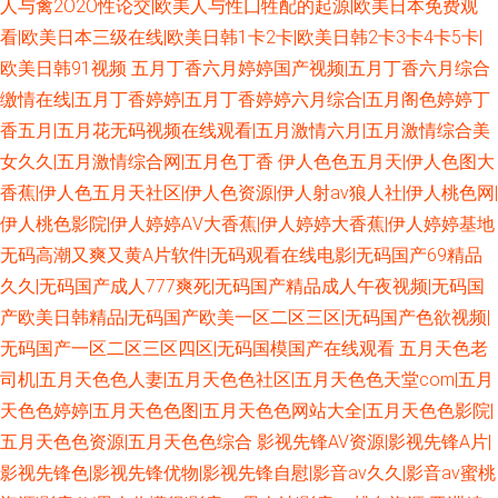
人与禽2O2O性论交|欧美人与性囗牲配的起源|欧美日本免费观
看|欧美日本三级在线|欧美日韩1卡2卡|欧美日韩2卡3卡4卡5卡|
欧美日韩91视频
五月丁香六月婷婷国产视频|五月丁香六月综合
缴情在线|五月丁香婷婷|五月丁香婷婷六月综合|五月阁色婷婷丁
香五月|五月花无码视频在线观看|五月激情六月|五月激情综合美
女久久|五月激情综合网|五月色丁香
伊人色色五月天|伊人色图大
香蕉|伊人色五月天社区|伊人色资源|伊人射av狼人社|伊人桃色网|
伊人桃色影院|伊人婷婷AⅤ大香蕉|伊人婷婷大香蕉|伊人婷婷基地
无码高潮又爽又黄A片软件|无码观看在线电影|无码国产69精品
久久|无码国产成人777爽死|无码国产精品成人午夜视频|无码国
产欧美日韩精品|无码国产欧美一区二区三区|无码国产色欲视频|
无码国产一区二区三区四区|无码国模国产在线观看
五月天色老
司机|五月天色色人妻|五月天色色社区|五月天色色天堂com|五月
天色色婷婷|五月天色色图|五月天色色网站大全|五月天色色影院|
五月天色色资源|五月天色色综合
影视先锋AV资源|影视先锋A片|
影视先锋色|影视先锋优物|影视先锋自慰|影音av久久|影音av蜜桃