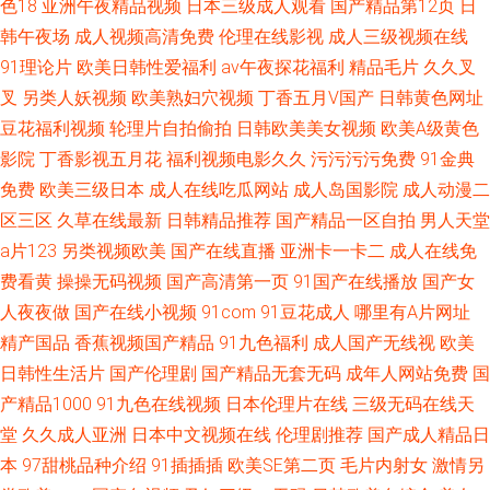
色18
亚洲午夜精品视频
日本三级成人观看
国产精品第12页
日
韩午夜场
成人视频高清免费
伦理在线影视
成人三级视频在线
91理论片
欧美日韩性爱福利
av午夜探花福利
精品毛片
久久叉
叉
另类人妖视频
欧美熟妇穴视频
丁香五月V国产
日韩黄色网址
豆花福利视频
轮理片自拍偷拍
日韩欧美美女视频
欧美A级黄色
影院
丁香影视五月花
福利视频电影久久
污污污污免费
91金典
免费
欧美三级日本
成人在线吃瓜网站
成人岛国影院
成人动漫二
区三区
久草在线最新
日韩精品推荐
国产精品一区自拍
男人天堂
a片123
另类视频欧美
国产在线直播
亚洲卡一卡二
成人在线免
费看黄
操操无码视频
国产高清第一页
91国产在线播放
国产女
人夜夜做
国产在线小视频
91com
91豆花成人
哪里有A片网址
精产国品
香蕉视频国产精品
91九色福利
成人国产无线视
欧美
日韩性生活片
国产伦理剧
国产精品无套无码
成年人网站免费
国
产精品1000
91九色在线视频
日本伦理片在线
三级无码在线天
堂
久久成人亚洲
日本中文视频在线
伦理剧推荐
国产成人精品日
本
97甜桃品种介绍
91插插插
欧美SE第二页
毛片内射女
激情另