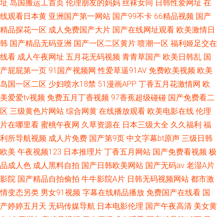
址
岛国搬运工首页
伦理朋友的妈妈
丝袜女同
日韩性爱网址
在
线观看日本黄
亚洲国产第一网站
国产99不卡
66精品视频
国产
精品探花一区
成人免费国产大片
国产在线网址观看
欧美激情日
韩
国产精品无码亚洲
国产一区二区黄片
喷潮一区
福利姬足交在
线看
成人午夜网址
五月花无码视频
青青草国产
欧美日韩乱
国
产屁屁第一页
91国产视频网
性爱草逼91AV
免费欧美视频
欧美
岛国一区二区
少妇喷水18禁
51漫画APP
丁香五月花激情网
欧
美爱爱tv视频
免费五月丁香视频
97香蕉超级碰碰
国产免费看二
区
三级黄色片网站
综合网黄
在线播放观看
欧美电影在线
伦理
片在哪里看
蜜桃午夜网
久草资源在
日本三级大全
久久福利
福
利所导航视频
成人片免费
国产第9页
中文字幕bt原声
三级日韩
欧美
午夜视频123
日本推理片
丁香五月网站
国产免费看视频
极
品成人色
成人黑料自拍
国产日韩欧美网站
国产无码av
老湿A片
影院
国产精品自拍偷拍
牛牛影院A片
日韩无码视频网站
都市激
情变态另类
男女91视频
字幕在线精品播放
免费国产在线看
国
产婷婷五月天
无码传媒导航
日本电影伦理
国产午夜高清
美女黄