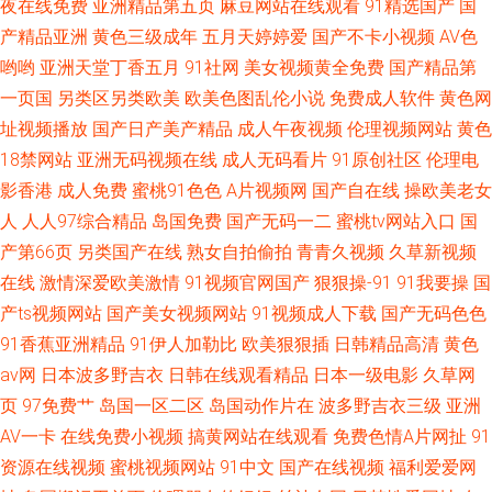
夜在线免费
亚洲精品第五页
麻豆网站在线观看
91精选国产
国
产精品亚洲
黄色三级成年
五月天婷婷爱
国产不卡小视频
AV色
哟哟
亚洲天堂丁香五月
91社网
美女视频黄全免费
国产精品第
一页国
另类区另类欧美
欧美色图乱伦小说
免费成人软件
黄色网
址视频播放
国产日产美产精品
成人午夜视频
伦理视频网站
黄色
18禁网站
亚洲无码视频在线
成人无码看片
91原创社区
伦理电
影香港
成人免费
蜜桃91色色
A片视频网
国产自在线
操欧美老女
人
人人97综合精品
岛国免费
国产无码一二
蜜桃tv网站入口
国
产第66页
另类国产在线
熟女自拍偷拍
青青久视频
久草新视频
在线
激情深爱欧美激情
91视频官网国产
狠狠操-91
91我要操
国
产ts视频网站
国产美女视频网站
91视频成人下载
国产无码色色
91香蕉亚洲精品
91伊人加勒比
欧美狠狠插
日韩精品高清
黄色
av网
日本波多野吉衣
日韩在线观看精品
日本一级电影
久草网
页
97免费艹
岛国一区二区
岛国动作片在
波多野吉衣三级
亚洲
AV一卡
在线免费小视频
搞黄网站在线观看
免费色情A片网扯
91
资源在线视频
蜜桃视频网站
91中文
国产在线视频
福利爱爱网