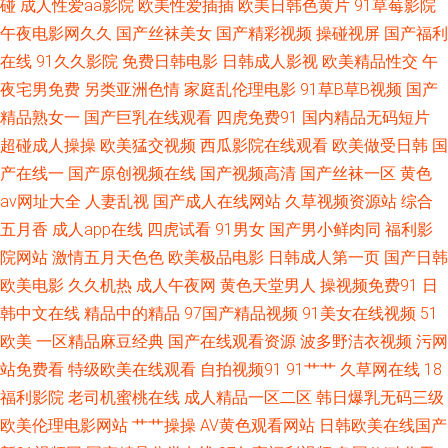
碰
成人性爱aa影院
欧美性爱插插
欧美日韩色黄片
91草莓影院
频 深夜超碰社区 亚洲另类图片69 91青青草超碰 韩日av电影网站 欧美性爱A
午夜电影网久久
国产丝袜美女
国产精彩视频
操碰视屏
国产福利
在线
91久久影院
免费日韩电影
日韩成人影视
欧美精品性交
午
级片 四虎中文字幕 91福利合集系列 操碰人人 韩国不卡AV 玖玖艹视频 青娱
夜宅男免费
另类亚洲色情
家庭乱伦理电影
91草B草B视频
国产
乐超清精品 婷婷五月天社区 91手机小视频 国产最新区久久 欧美操B视频 婷
精品熟女一
国产巨乳在线观看
四虎免费91
国内精品无码短片
超碰成人操操
欧美猛交视频
西瓜影院在线观看
欧美做受日韩
国
婷六月海角社区 AU福利视频导航 国产熟妇久久 老司机福利院 日本女V素人
产在线一
国产原创视频在线
国产视频高清
国产丝袜一区
黄色
av网址大全
人妻乱视
国产成人在线网站
久草视频资源站
综合
妻 五月天三级网址 97国产高清 国产电影五码 久久午夜无码视频 欧日韩美
五月香
成人app在线
四虎试看
91男女
国产男小鲜肉同
福利影
院网站
激情五月天色色
欧美极品电影
日韩成人第一页
国产日韩
亚洲人成无码 白丝精品被操 狠狠干99 蜜臀91在线观看 亚洲天堂综合视频 超
欧美电影
久久机热
成人午夜网
黄色天堂男人
操视频免费91
日
碰97无码 狠狠的撸最新版 女同久久 微拍国产 综合色情国产 99热这里有精品
韩中文在线
精品中的精品
97国产精品视频
91美女在线视频
51
欧美
一区精品麻豆经典
国产在线观看资源
波多野洁衣视频
污网
豆花在线观看官网 久草资源福利站 青青青色在线 伊人在线成人视频 av资源
站免费看
特级欧美在线观看
自拍视频91
91艹艹
久草网在线
18
福利影院
老司机蜜桃在线
成人精品一区二区
韩日爆乳无码三级
一 国产高清在线视频 老湿机试看福利 日本操逼文学 伊人AⅤ大香蕉 AV在线
欧美伦理电影网站
艹艹操操
AV黄色观看网站
日韩欧美在线国产