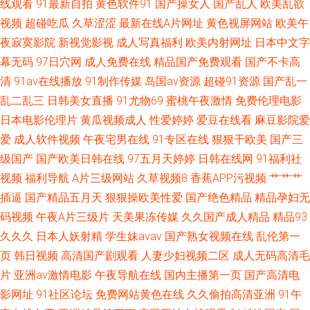
线观看
91最新自拍
黄色软件91
国产操女人
国产乱人
欧美乱欲
视频
超碰吃瓜
久草涩涩
最新在线A片网址
黄色视屏网站
欧美午
夜寂寞影院
新视觉影视
成人写真福利
欧美内射网址
日本中文字
幕无码
97日穴网
成人免费在线
精品国产免费观看
国产不卡高
清
91av在线播放
91制作传媒
岛国av资源
超碰91资源
国产乱一
乱二乱三
日韩美女直播
91尤物69
蜜桃午夜激情
免费伦理电影
日本电影伦理片
黄瓜视频成人
性爱婷婷
爱豆在线看
麻豆影院爱
爱
成人软件视频
午夜宅男在线
91专区在线
狠狠干欧美
国产三
级国产
国产欧美日韩在线
97五月天婷婷
日韩在线网
91福利社
视频
福利导航
A片三级网站
久草视频8
香蕉APP污视频
艹艹艹
插逼
国产精品五月天
狠狠操欧美性爱
国产绝色精品
精品孕妇无
码视频
午夜A片三级片
天美果冻传媒
久久国产成人精品
精品93
久久久
日本人妖射精
学生妹avav
国产熟女视频在线
乱伦第一
页
韩日视频
高清国产剧观看
人妻少妇视频二区
成人无码高清毛
片
亚洲av激情电影
午夜导航在线
国内主播第一页
国产高清电
影网址
91社区论坛
免费网站黄色在线
久久偷拍高清亚洲
91午