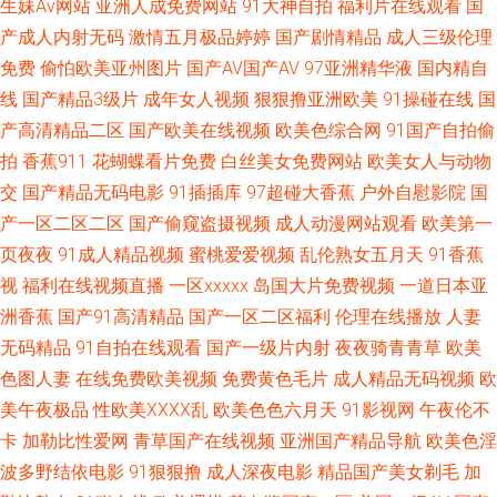
生妹Av网站
亚洲人成免费网站
91大神自拍
福利片在线观看
国
视频综合久 久草超爱 日韩AV爱爱网址 五月天婷婷专区7 AV色福利网 福利小
产成人内射无码
激情五月极品婷婷
国产剧情精品
成人三级伦理
视频导航 欧美成久草 自慰黄色在线看 www操C〇M 国产97资源 韩国三级视
免费
偷怕欧美亚州图片
国产AV国产AV
97亚洲精华液
国内精自
线
国产精品3级片
成年女人视频
狠狠撸亚洲欧美
91操碰在线
国
频网站 欧美第一页 日本中文视频 超碰视干 青青草视频国产 天天干视频 91
产高清精品二区
国产欧美在线视频
欧美色综合网
91国产自拍偷
拍
香蕉911
花蝴蝶看片免费
白丝美女免费网站
欧美女人与动物
足交网 肏屄电影天堂 大香蕉伊人91 激情五月天肏屄 欧美sm网站 丝袜91视
交
国产精品无码电影
91插插库
97超碰大香蕉
户外自慰影院
国
产一区二区二区
国产偷窥盗摄视频
成人动漫网站观看
欧美第一
频 中文字幕欧美专区 AV综合伦理 超碰在线免费人妻 福利网站导航 久久AV资
页夜夜
91成人精品视频
蜜桃爱爱视频
乱伦熟女五月天
91香蕉
视
福利在线视频直播
一区xxxxx
岛国大片免费视频
一道日本亚
源网 欧美第1页 深夜激情网 亚洲自伯 最新AV在线 97美女在线视频 肏屄传媒
洲香蕉
国产91高清精品
国产一区二区福利
伦理在线播放
人妻
九九热精品 美女外面福利 欧美足交视频 无码视频一二三区 91青草娱乐 肏屄
无码精品
91自拍在线观看
国产一级片内射
夜夜骑青青草
欧美
色图人妻
在线免费欧美视频
免费黄色毛片
成人精品无码视频
欧
一区二区三 国产欧美另类激情 日日夜夜网 亚洲第一导航 97福利视频 变态另
美午夜极品
性欧美ⅩⅩⅩⅩ乱
欧美色色六月天
91影视网
午夜伦不
卡
加勒比性爱网
青草国产在线视频
亚洲国产精品导航
欧美色淫
类性爱av 激情四射影院 女人的天堂网站 日本3级片人妻 最新91网址 www色
波多野结依电影
91狠狠撸
成人深夜电影
精品国产美女剃毛
加