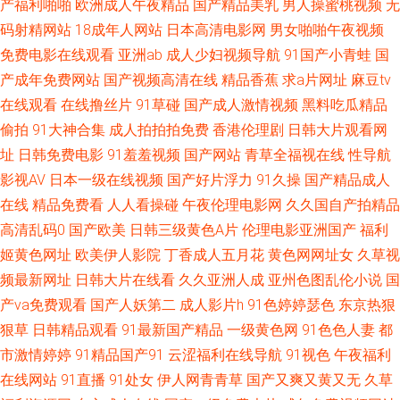
产福利啪啪
欧洲成人午夜精品
国产精品美乳
男人操蜜桃视频
无
利剧场av 欧美后入 午夜九二福利 91热爆 国产性爱在线 欧美地址一二三 婷
码射精网站
18成年人网站
日本高清电影网
男女啪啪午夜视频
免费电影在线观看
亚洲ab
成人少妇视频导航
91国产小青蛙
国
婷色黑料91 91福利电影 超碰福利社 激情午夜网站 日韩新片www 97资源婷
产成年免费网站
国产视频高清在线
精品香蕉
求a片网址
麻豆tv
激情瑟瑟 日韩三级网 91大神精选 肏屄电影天堂 韩国91短片 欧美日韩高清无
在线观看
在线撸丝片
91草碰
国产成人激情视频
黑料吃瓜精品
偷拍
91大神合集
成人拍拍拍免费
香港伦理剧
日韩大片观看网
码 五月天大香蕉婷 91学生妹 超碰中文人妻 伊人超碰大香蕉 av在线撸撸 韩
址
日韩免费电影
91羞羞视频
国产网站
青草全福视在线
性导航
影视AV
日本一级在线视频
国产好片浮力
91久操
国产精品成人
国美女AV导航 日韩专区视频 91超碰人人 超碰97人人看 狼人伊人色 天天操B
在线
精品免费看
人人看操碰
午夜伦理电影网
久久国自产拍精品
高清乱码0
国产欧美
日韩三级黄色A片
伦理电影亚洲国产
福利
视频 91蜜桃动漫78 狠狠撸最新 男同肛交在线观看 97在线超碰综合 青青操
姬黄色网址
欧美伊人影院
丁香成人五月花
黄色网网址女
久草视
频最新网址
日韩大片在线看
久久亚洲人成
亚州色图乱伦小说
国
黄色网址 豆花视频91在 美女同性色色 婷婷亚洲色 2026狠狠干 91视频cn 91
产va免费观看
国产人妖第二
成人影片h
91色婷婷瑟色
东京热狠
官网 91做爱高清 欧美中文伦理片 亚洲天堂A片 国产性爱图 久久91视频 深夜
狠草
日韩精品观看
91最新国产精品
一级黄色网
91色色人妻
都
市激情婷婷
91精品国产91
云涩福利在线导航
91视色
午夜福利
免费网站 av红绿首页 老司机狠肏 久草视频资源网 91在线不卡 日韩电影色色
在线网站
91直播
91处女
伊人网青青草
国产又爽又黄又无
久草