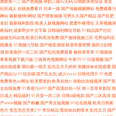
类欧美一二
国产色视频
孕妇三级av无码
日韩欧美色综合
美女
社区成人
在线免费看片
日本一级
国产传媒视频网站
免费观看污
网站
最新激情h网站
国产喷浆抽搐
宅男久久国产精品
国产乱肥
老妇
最新福利影院
欧美人妖视频网站
窝窝午夜理论
久草视频深
夜福利
波多野步中文字幕
日韩福利网址导航
91精品国产社区
超碰无码在线
欧美日韩高清免费
国产激情视频三区
宅男福利在
线播放
91视频污导航
国产啪亚洲国
欧美性爱密臀
疯狂少妇喷
潮
欧美肏屄一区二区
国产乱伦免费观看
偷拍草草草
97狠狠插
香蕉视频下载污版
三级黄色视频网址
午夜99
91日逼视频
国产
成在线观看
萌白酱一线天
乱伦五月天婷婷
美腿丝袜在线观看
国
产精品3p
91综合碰
国产乱女乱
成人xxxxx
日韩伦理片
91色爱
免费黄色av网址
欧美肥老妇
欧美在线tv
加勒比在线视屏
国产美
女在线免费
91香蕉污APP
国产高清自拍一区
第一页草草影院
韩
日成人
精品福利
91天堂一区二区
日韩a级电影
国产二区高清
国
产www视频
国产粉嫩
国产男女猛视频
91社在线看
欧美日韩黄
色片
变态另态另类2
91李宗精品
黑丝袜自慰喷水
乱伦五月
国产