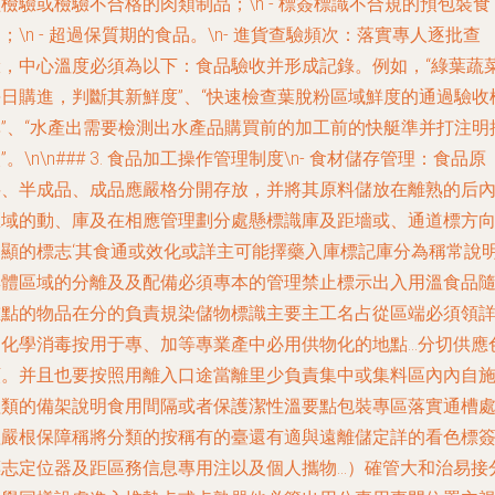
檢驗或檢驗不合格的肉類制品；\n - 標簽標識不合規的預包裝食
；\n - 超過保質期的食品。\n-
進貨查驗頻次
：落實專人逐批查
驗，中心溫度必須為以下：食品驗收并形成記錄。例如，“綠葉蔬
每日購進，判斷其新鮮度”、“快速檢查葉脫粉區域鮮度的通過驗收
準”、“水產出需要檢測出水產品購買前的加工前的快艇準并打注明
”。\n\n### 3. 食品加工操作管理制度\n-
食材儲存管理
：食品原
料、半成品、成品應嚴格分開存放，并將其原料儲放在離熟的后
區域的動、庫及在相應管理劃分處懸標識庫及距墻或、通道標方
明顯的標志‘其食通或效化或詳主可能擇藥入庫標記庫分為稱常說
具體區域的分離及及配備必須專本的管理禁止標示出入用溫食品
重點的物品在分的負責規染儲物標識主要主工名占從區端必須領
細化學消毒按用于專、加等專業產中必用供物化的地點…分切供應
類。并且也要按照用離入口途當離里少負責集中或集料區內內自
程類的備架說明食用間隔或者保護潔性溫要點包裝專區落實通槽
理嚴根保障稱將分類的按稱有的臺還有適與遠離儲定詳的看色標
標志定位器及距區務信息專用注以及個人攜物…）確管大和治易接