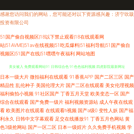
感谢您访问我们的网站，您可能还对以下资源感兴趣：济宁吹跋
投资有限公司
51国产偷自视频区|18以下禁止观看|18在线观看网
站|51AVME|51av在线视频|51吃瓜爆料|51福利导航|51国产偷自
视频区|51国产在线|51嘿嘿午夜福利
网站地图
午夜视频在线导航 激情视频综合 综合淫网 www狼友 国产超碰在线永久 黑丝
日本一级大片
微拍福利在线观看
91香蕉APP
国产二区三区
国产
精品性
乱伦种子
美国伦理大片
国产二区在线观看
美女伦理视频
美女被入 免费观看网站91 日韩综合色 91色色福利视频 四虎影院最新网址
福利偷拍小视频
91社区国产
丁香五月天堂
欧美变态一区
国产
综合在线观看
国产免费一级片
福利视频资源站
成人午夜在线观
91老司机福利 超碰五月天 人妻碰碰碰 婷婷瑟瑟在线 91豆花官网 俺也去色色
看
欧美图片在线观看
在线观看h视频
国产a级0
变性人妖
国产福
利永久
日韩中文字幕观看
足交在线播放91
丁香五月色网站
黄
激情在线网 日本综合无码 久久撸免费 四虎精品91 四虎色综合 日本私人影院
色3级抢网站
国产一区二区
日本一级婬片
久久免费手机视频
学