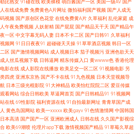
勒比熟女
91碰在线
欧美裸模
萌白酱国产一区
美国一级AV
国产
色综 国内自拍视频95 麻豆小视频 午夜福利三区 97操人妻 成人AV大 韩国三
人在线成免费
免费黄色A片网址
微拍福利国产视频
国产人成无
级日逼AV 免费网站簧片 青青青青大香蕉 偷拍电影 影音先锋欧美专区 超碰69
码视频
国产原创区色花堂
在线免费黄A片
久草福利
乱伦家庭
成
人午夜免费视频
人妖射精
国产屁屁
国产精品天干天
国产精品午
狠狠操综合网 麻豆AV影院 日本综合色网 探花色图综合 91洮色 大香蕉45 黄
夜一区
中文字幕无码人妻
日本不卡二区
国产日韩91
久草福利
视频网
91日日夜夜91
超碰碰天天操
91草草酒店视频
韩日一区
色成人18 欧日韩123区 日韩精品在线电影 在线观看91网站 91在线公开视频
二区
国产激情视频网站
成人视频日本
茄子视频污
亚洲色欲天天
成人丝瓜视频下载
日韩逼网
精东传媒入口
黄wwww色
香港伦理
成人黄色av影视 黄色网入口站黄色 欧美一级性爱a片 三级片网地 自慰喷水网
电影在线
成人影院在线播放
欧美足交一区二区
91视频电影
另
类四虎
亚洲东京热
国产不卡在线
91九色视频
日本天堂视频导
站 91青青碰 AV操逼电影 国产人人操人人 麻豆视频免费观看 青青草原福利网
航
日本三级光棍影院
91大神精品
欧美怡红院院二区
爱豆传媒
色婷婷五月肏屄 91精品国产孕妇 AV性爱一本道 成人超碰在线观看 国产人妻
观看网站
综合日韩欧美
草逼网首页
国产日韩精品91
91视频网
站在线
69性影院
福利资源在线
91自拍最新网址
青青草国产成
疯狂3p 蜜臀看片 日韩色色 91夫妻海角论坛 国产噜啊噜 久草成人色播 伪娘
人
黄色岛国网站
欧美一xxxxx
欧美gayv
91色情激情网
中国韩国
日本高清
国产国产一区
亚洲欧洲成人
日韩在线
久久国产影视综
流出水来 69人人 aaAV成人看片 传媒视频播放 狠狠插狠狠干 欧美日韩微拍视
合
欧美69潮喷
伦理片app下载
激情视频国产精品
91草莓久草超