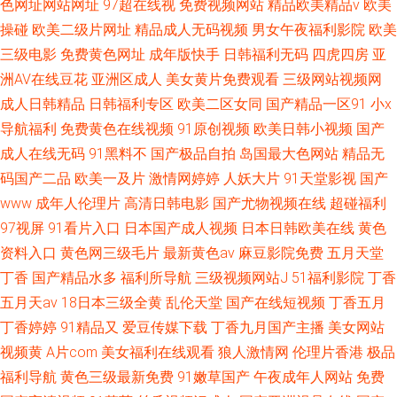
色网址网站网址
97超在线视
免费视频网站
精品欧美精品v
欧美
操碰
欧美二级片网址
精品成人无码视频
男女午夜福利影院
欧美
三级电影
免费黄色网址
成年版快手
日韩福利无码
四虎四房
亚
洲AV在线豆花
亚洲区成人
美女黄片免费观看
三级网站视频网
成人日韩精品
日韩福利专区
欧美二区女同
国产精品一区91
小x
导航福利
免费黄色在线视频
91原创视频
欧美日韩小视频
国产
成人在线无码
91黑料不
国产极品自拍
岛国最大色网站
精品无
码国产二品
欧美一及片
激情网婷婷
人妖大片
91天堂影视
国产
www
成年人伦理片
高清日韩电影
国产尤物视频在线
超碰福利
97视屏
91看片入口
日本国产成人视频
日本日韩欧美在线
黄色
资料入口
黄色网三级毛片
最新黄色av
麻豆影院免费
五月天堂
丁香
国产精品水多
福利所导航
三级视频网站J
51福利影院
丁香
五月天av
18日本三级全黄
乱伦天堂
国产在线短视频
丁香五月
丁香婷婷
91精品又
爱豆传媒下载
丁香九月国产主播
美女网站
视频黄
A片com
美女福利在线观看
狼人激情网
伦理片香港
极品
福利导航
黄色三级最新免费
91嫩草国产
午夜成年人网站
免费