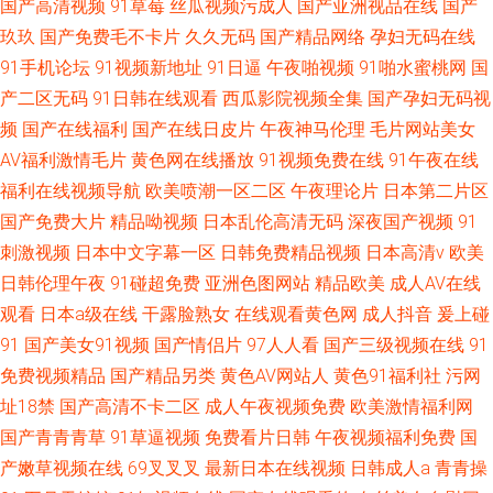
国产高清视频
91草莓
丝瓜视频污成人
国产亚洲视品在线
国产
玖玖
国产免费毛不卡片
久久无码
国产精品网络
孕妇无码在线
91手机论坛
91视频新地址
91日逼
午夜啪视频
91啪水蜜桃网
国
产二区无码
91日韩在线观看
西瓜影院视频全集
国产孕妇无码视
频
国产在线福利
国产在线日皮片
午夜神马伦理
毛片网站美女
AV福利激情毛片
黄色网在线播放
91视频免费在线
91午夜在线
福利在线视频导航
欧美喷潮一区二区
午夜理论片
日本第二片区
国产免费大片
精品呦视频
日本乱伦高清无码
深夜国产视频
91
刺激视频
日本中文字幕一区
日韩免费精品视频
日本高清v
欧美
日韩伦理午夜
91碰超免费
亚洲色图网站
精品欧美
成人AV在线
观看
日本a级在线
干露脸熟女
在线观看黄色网
成人抖音
爰上碰
91
国产美女91视频
国产情侣片
97人人看
国产三级视频在线
91
免费视频精品
国产精品另类
黄色AV网站人
黄色91福利社
污网
址18禁
国产高清不卡二区
成人午夜视频免费
欧美激情福利网
国产青青青草
91草逼视频
免费看片日韩
午夜视频福利免费
国
产嫩草视频在线
69叉叉叉
最新日本在线视频
日韩成人a
青青操