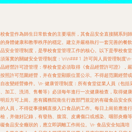
學校食堂作為師生日常飲食的主要場所，其食品安全直接關系到
生的身體健康和教學秩序的穩定。建立并嚴格執行一套完善的餐
食品安全管理制度，是學校食堂管理工作的核心。以下是學校食
須落實的關鍵安全管理制度：\n\n### 1. 許可與人員管理制度\n-
食品經營許可證管理
：學校食堂必須取得《食品經營許可證》，
格按照許可范圍經營，并在食堂顯眼位置公示。不得超范圍經營
自改變經營條件。\n-
健康管理制度
：所有食堂從業人員（包括
購、加工、洗消、售餐等）必須每年進行一次健康檢查，取得健
證明后方可上崗。患有國務院衛生行政部門規定的有礙食品安全
病的人員，不得從事接觸直接入口食品的工作。每日上崗前應進
晨檢，并做好記錄，有發熱、腹瀉、皮膚傷口或感染、咽部炎癥
礙食品安全癥狀的，應立即調離工作崗位。\n-
食品安全知識培